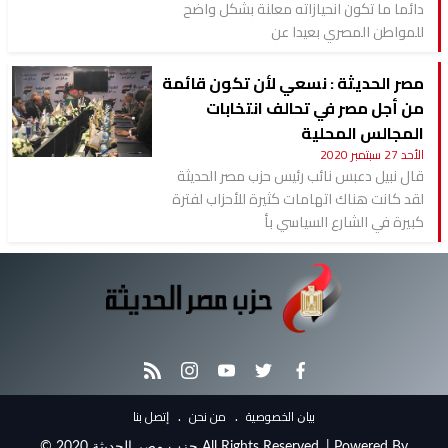
دائما ما تكون انحيازاته معلنة بشكل واضح
للمواطن المصري بعيدا عن
مصر الحديثة : نسعي لأن تكون قائمة
من أجل مصر في تحالف انتخابات
المجالس المحلية
الأحد 27 سبتمبر 2020
قال نبيل دعبس نائب رئيس حزب مصر الحديثة
لقد كانت هناك اتهامات كثيرة للأحزاب لفترة
كبيرة في الشارع السياسي بأ
.
.
ﺑﻴﺎﻥ اﻟﺨﺼﻮﺻﻴﺔ
ﻣﻦ ﻧﺤﻦ
ﺇﺗﺼﻞ ﺑﻨﺎ
© 2020 حزب مصر الحديثة All Rights Reserved. | Powered By